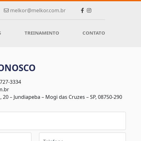
melkor@melkor.com.br
S
TREINAMENTO
CONTATO
CONOSCO
4727-3334
m.br
, 20 – Jundiapeba – Mogi das Cruzes – SP, 08750-290