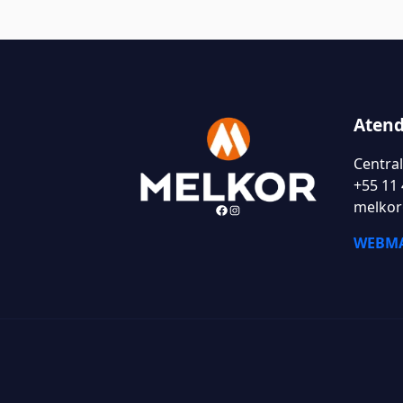
Aten
Centra
+55 11
Facebook
Instagram
melkor
WEBMA