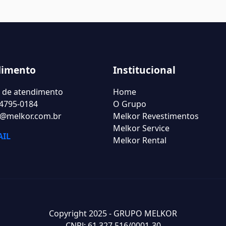
dimento
Institucional
l de atendimento
Home
 4795-0184
O Grupo
@melkor.com.br
Melkor Revestimentos
Melkor Service
IL
Melkor Rental
Copyright 2025 - GRUPO MELKOR
CNPJ: 61.327.516/0001-30